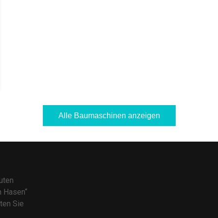
Alle Baumaschinen anzeigen
uten
n Hasen“
ten Sie