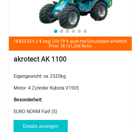
18.823,53 € // € zzgl. USt 19 % auch mit Schutzdach erhältlich
Preis: 18.151,26€ Netto
akrotect AK 1100
Eigengewicht:
ca. 2520kg
Motor:
4 Zylinder Kubota V1505
Besonderheit:
EURO NORM Fünf (5)
Details anzeigen