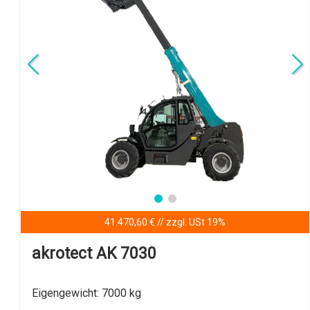
41.470,60 € // zzgl. USt 19%
akrotect AK 7030
Eigengewicht:
7000 kg