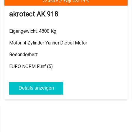
22.480 € // zzgl. USt 19 %
akrotect AK 918
Eigengewicht:
4800 Kg
Motor:
4 Zylinder Yunnei Diesel Motor
Besonderheit:
EURO NORM Fünf (5)
Details anzeigen