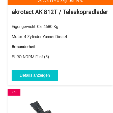
24.273,11 € // zzgl. USt 19 %
akrotect AK 812T / Teleskopradlader
Eigengewicht:
Ca. 4680 Kg
Motor:
4 Zylinder Yunnei Diesel
Besonderheit:
EURO NORM Fünf (5)
Details anzeigen
NEU