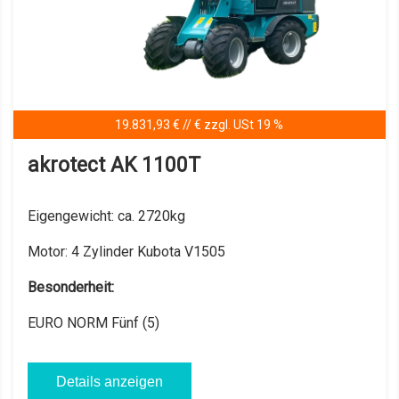
19.831,93 € // € zzgl. USt 19 %
akrotect AK 1100T
Eigengewicht:
ca. 2720kg
Motor:
4 Zylinder Kubota V1505
Besonderheit:
EURO NORM Fünf (5)
Details anzeigen