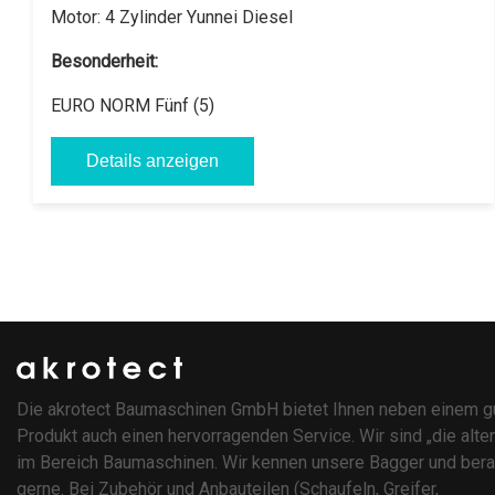
Motor:
4 Zylinder Yunnei Diesel
Besonderheit:
EURO NORM Fünf (5)
Details anzeigen
Die akrotect Baumaschinen GmbH bietet Ihnen neben einem g
Produkt auch einen hervorragenden Service. Wir sind „die alte
im Bereich Baumaschinen. Wir kennen unsere Bagger und bera
gerne. Bei Zubehör und Anbauteilen (Schaufeln, Greifer,