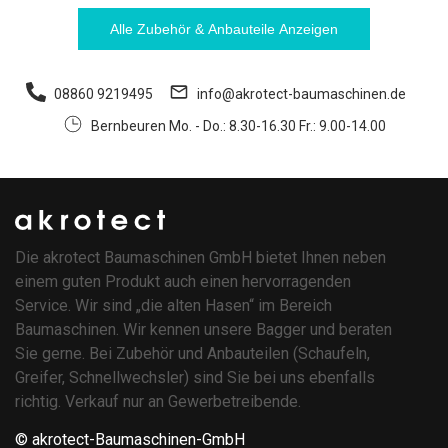
Alle Zubehör & Anbauteile Anzeigen
08860 9219495
info@akrotect-baumaschinen.de
Bernbeuren Mo. - Do.: 8.30-16.30 Fr.: 9.00-14.00
Die akrotect Baumaschinen GmbH bietet Ihnen neben
einem guten Produkt auch einen hervorragenden
Service. Wir sind „die alten Hasen“ im Bereich
Baumaschinen. Wir kennen unsere Bagger und beraten
Sie gerne. Bei Zubehör und Anbauteilen (Schaufeln,
Greifer, Schnellwechsler) sind Sie bei uns ebenfalls
richtig. Verkauf nur an Gewerbetreibende.
© akrotect-Baumaschinen-GmbH