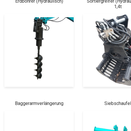
Erdbohrer (Hydraulisch)
Sortiergreifer (Hydrau
1,4t
Baggerarmverlängerung
Siebschaufe