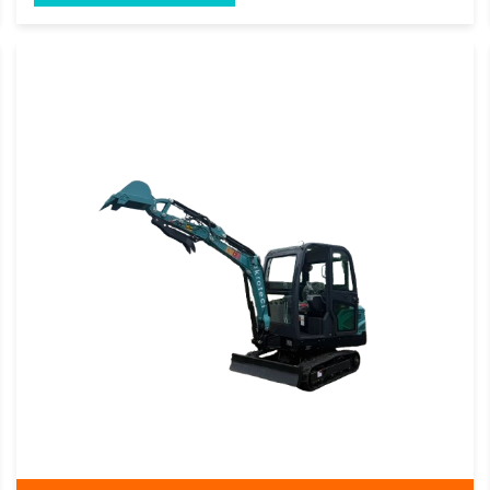
akrotect AK 22 mit Kabine
Eigengewicht:
2300 Kg
Motor:
3 Zylinder Kubota Diesel
Besonderheit:
EURO NORM Fünf (5)
Details anzeigen