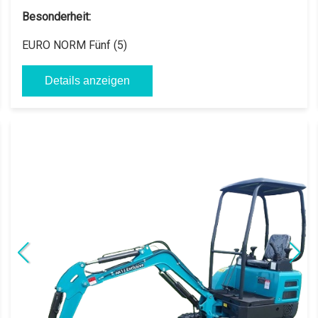
11.428,57 € // zzgl. USt 19%
akrotect AK 13
Eigengewicht:
1180 Kg
Motor:
3 Zylinder YANMAR / Perkins oder Kubota
Besonderheit:
EURO NORM Fünf (5)
Details anzeigen