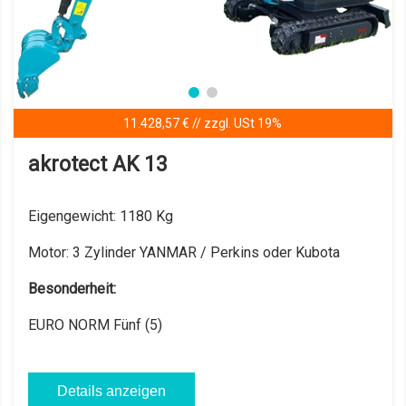
16.403,36 € // zzgl. USt 19%