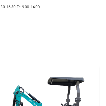
Einführungspreis 7.394,96 € (mit Verstellfahrwerk) // zzgl. USt
19%
akrotect AK 100-2K mit und ohne
Verstellfahrwerk
Eigengewicht:
1000 Kg
Motor:
2 Zylinder Kubota Diesel
Besonderheit: