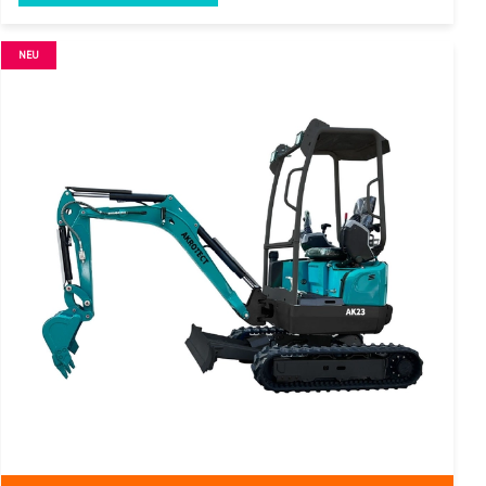
akrotect AK 23
Eigengewicht:
Ca. 1800 Kg
Motor:
3 Zylinder Kubota Diesel
Besonderheit:
EURO NORM Fünf (5)
Details anzeigen