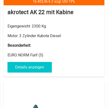
20.757,00 € zzgl. USt 19% / mit Kabine / mit Dach auf Anfrage
akrotect AK U30
Eigengewicht:
2600 Kg
Motor:
3 Zylinder Yanmar Diesel
Besonderheit: