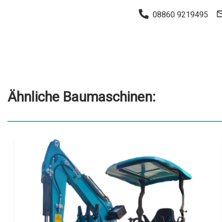
Preis auf Anfrage // zzgl. Ust 19%
akrotect AK 100-1 Knickmatik
Eigengewicht:
1220 kg
Motor:
3 Zylinder YANMAR
Besonderheit:
EURO NORM Fünf (5)