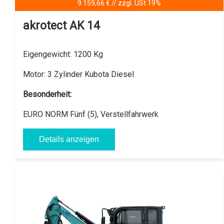
16.387,00 € - (U25) zzgl. USt 19%
akrotect AK U25
Eigengewicht:
2200 Kg
Motor:
3 Zylinder Yanmar Diesel, auf Anfrage mit
Kubota Diesel Motor