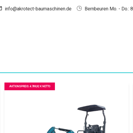
5.445,38 € (ohne Verstellfahrwerk) // zzgl. USt 19 % // Preis mit
Verstellfahrwerk auf Anfrage
akrotect AK 100-2 mit und ohne
Verstellfahrwerk
Eigengewicht:
980 Kg
Motor:
1 Zylinder KOOP Diesel
Besonderheit: