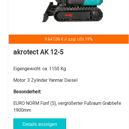
9.159,66 € // zzgl. USt 19%