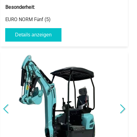
6.008,40 € // zzgl. USt 19%
akrotect AK 14-1
Eigengewicht:
1200 Kg
Motor:
1 Zylinder Koop Diesel
Besonderheit:
EURO NORM Fünf (5), Verstellfahrwerk
Details anzeigen