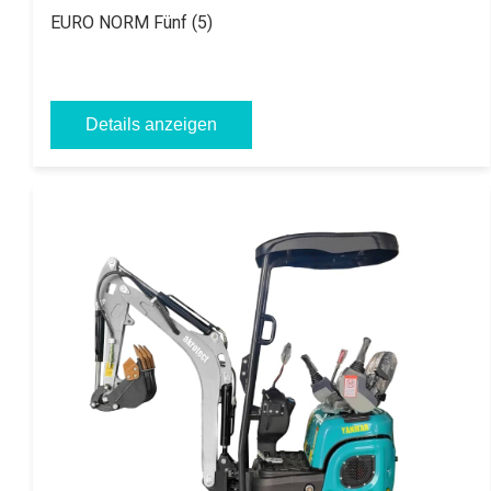
9.647,06 € // zzgl. USt 19%
akrotect AK 12-5
Eigengewicht:
ca. 1150 Kg
Motor:
3 Zylinder Yanmar Diesel
Besonderheit:
EURO NORM Fünf (5), vergrößerter Fußraum Grabtiefe
1900mm
Details anzeigen