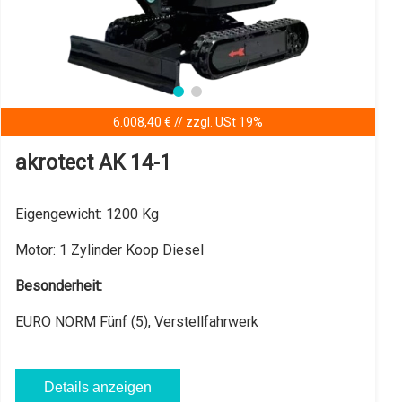
NEU
15.798,32 € // zzgl. USt 19%