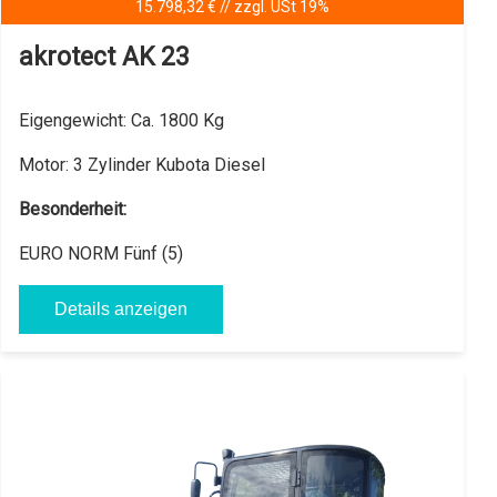
25.042,- € // zzgl. USt 19%
akrotect AK 40
Eigengewicht:
3950 Kg
Motor:
3 Zylinder Kubota Diesel Motor
Besonderheit: