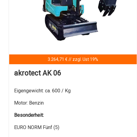
3.264,71 € // zzgl. Ust 19%
akrotect AK 06
Eigengewicht:
ca. 600 / Kg
Motor:
Benzin
Besonderheit:
EURO NORM Fünf (5)