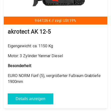
9.647,06 € // zzgl. USt 19%
akrotect AK 12-5
Eigengewicht:
ca. 1150 Kg
Motor:
3 Zylinder Yanmar Diesel
Besonderheit:
EURO NORM Fünf (5), vergrößerter Fußraum Grabtiefe
1900mm
Details anzeigen