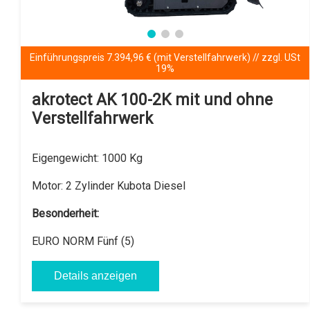
Einführungspreis 7.394,96 € (mit Verstellfahrwerk) // zzgl. USt
19%
akrotect AK 100-2K mit und ohne
Verstellfahrwerk
Eigengewicht:
1000 Kg
Motor:
2 Zylinder Kubota Diesel
Besonderheit:
EURO NORM Fünf (5)
Details anzeigen