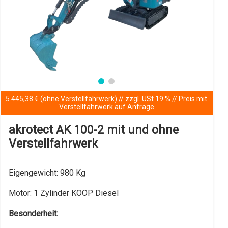
5.445,38 € (ohne Verstellfahrwerk) // zzgl. USt 19 % // Preis mit
Verstellfahrwerk auf Anfrage
akrotect AK 100-2 mit und ohne
Verstellfahrwerk
Eigengewicht:
980 Kg
Motor:
1 Zylinder KOOP Diesel
Besonderheit: