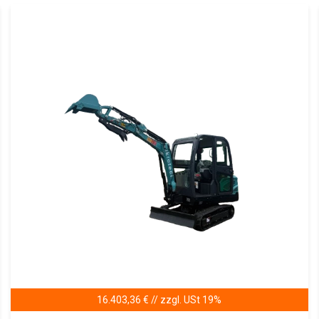
16.403,36 € // zzgl. USt 19%