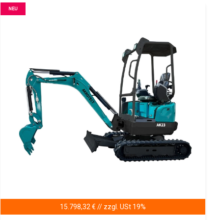
NEU
15.798,32 € // zzgl. USt 19%