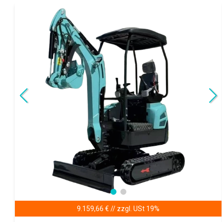
9.159,66 € // zzgl. USt 19%